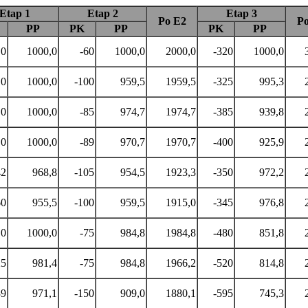
Etap 1
Etap 2
Etap 3
Po E2
Po
PP
PK
PP
PK
PP
0
1000,0
-60
1000,0
2000,0
-320
1000,0
0
1000,0
-100
959,5
1959,5
-325
995,3
0
1000,0
-85
974,7
1974,7
-385
939,8
0
1000,0
-89
970,7
1970,7
-400
925,9
42
968,8
-105
954,5
1923,3
-350
972,2
60
955,5
-100
959,5
1915,0
-345
976,8
0
1000,0
-75
984,8
1984,8
-480
851,8
25
981,4
-75
984,8
1966,2
-520
814,8
39
971,1
-150
909,0
1880,1
-595
745,3