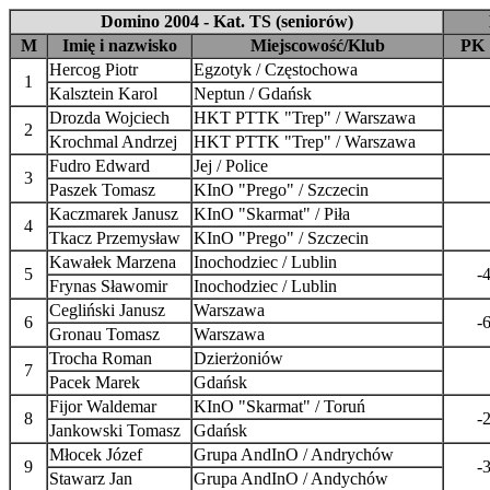
Domino 2004 - Kat. TS (seniorów)
M
Imię i nazwisko
Miejscowość/Klub
PK
Hercog Piotr
Egzotyk / Częstochowa
1
Kalsztein Karol
Neptun / Gdańsk
Drozda Wojciech
HKT PTTK "Trep" / Warszawa
2
Krochmal Andrzej
HKT PTTK "Trep" / Warszawa
Fudro Edward
Jej / Police
3
Paszek Tomasz
KInO "Prego" / Szczecin
Kaczmarek Janusz
KInO "Skarmat" / Piła
4
Tkacz Przemysław
KInO "Prego" / Szczecin
Kawałek Marzena
Inochodziec / Lublin
5
-
Frynas Sławomir
Inochodziec / Lublin
Cegliński Janusz
Warszawa
6
-
Gronau Tomasz
Warszawa
Trocha Roman
Dzierżoniów
7
Pacek Marek
Gdańsk
Fijor Waldemar
KInO "Skarmat" / Toruń
8
-
Jankowski Tomasz
Gdańsk
Młocek Józef
Grupa AndInO / Andrychów
9
-
Stawarz Jan
Grupa AndInO / Andychów