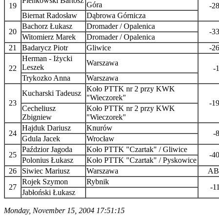
Pieńkowski Bartosz
Góra
19
-2
Biernat Radosław
Dąbrowa Górnicza
Bachorz Łukasz
Dromader / Opalenica
20
-3
Witomierz Marek
Dromader / Opalenica
21
Badarycz Piotr
Gliwice
-2
Herman - Iżycki
Warszawa
Leszek
22
-
Trykozko Anna
Warszawa
Koło PTTK nr 2 przy KWK
Kucharski Tadeusz
"Wieczorek"
23
-1
Cecheliusz
Koło PTTK nr 2 przy KWK
Zbigniew
"Wieczorek"
Hajduk Dariusz
Knurów
24
-
Gdula Jacek
Wrocław
Paździor Jagoda
Koło PTTK "Czartak" / Gliwice
25
-4
Polonius Łukasz
Koło PTTK "Czartak" / Pyskowice
26
Siwiec Mariusz
Warszawa
AB
Rojek Szymon
Rybnik
27
-1
Jabłoński Łukasz
Monday, November 15, 2004 17:51:15