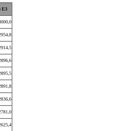
 E3
3000,0
2954,8
2914,5
2896,6
2895,5
2891,8
2836,6
2781,0
2625,4