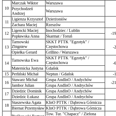
Marczak Wiktor
Warszawa
10
Przychodzeń
Warszawa
Andrzej
Ligienza Krzysztof
Dzierżoniów
11
Zachara Maciej
Rzeszów
Ligencki Maciej
Inochodziec / Lublin
12
-1
Popławska Anna
Skarmat / Toruń
Tarnowski
SKKT PTTK "Egzotyk" /
Zbigniew
Częstochowa
13
-
Opiełka Gerard
Grillino / Warszawa
SKKT PTTK "Egzotyk" /
Tarnowska Ewa
Częstochowa
14
-
Maternicka Justyna
Gdańsk
15
Perliński Michał
Neptun / Gdańsk
-
Stawarz Michał
Grupa AndInO / Andychów
16
-2
Jambor Julian
Grupa AndInO / Andrychów
Dziedzic Dominik
Grupa AndInO / Andychów
17
Dziedzic Łukasz
Grupa AndInO / Andrychów
Staszewska Agata
KInO PTTK / Dąbrowa Górnicza
18
Biernat Przemysław
KInO PTTK / Dąbrowa Górnicza
Tow. Tur. "Chapacz" / Zielona