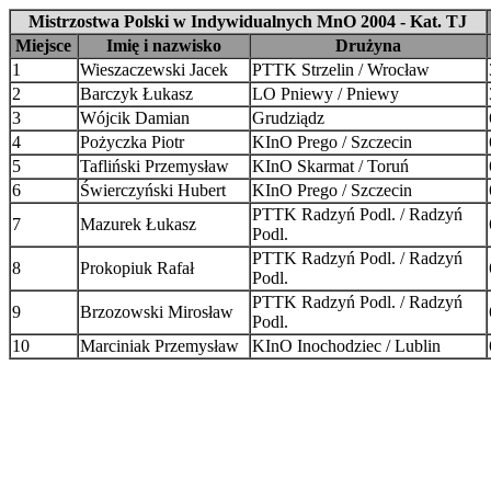
Mistrzostwa Polski w Indywidualnych MnO 2004 - Kat. TJ
Miejsce
Imię i nazwisko
Drużyna
1
Wieszaczewski Jacek
PTTK Strzelin / Wrocław
2
Barczyk Łukasz
LO Pniewy / Pniewy
3
Wójcik Damian
Grudziądz
4
Pożyczka Piotr
KInO Prego / Szczecin
5
Tafliński Przemysław
KInO Skarmat / Toruń
6
Świerczyński Hubert
KInO Prego / Szczecin
PTTK Radzyń Podl. / Radzyń
7
Mazurek Łukasz
Podl.
PTTK Radzyń Podl. / Radzyń
8
Prokopiuk Rafał
Podl.
PTTK Radzyń Podl. / Radzyń
9
Brzozowski Mirosław
Podl.
10
Marciniak Przemysław
KInO Inochodziec / Lublin