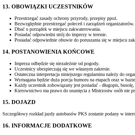
13. OBOWIĄZKI UCZESTNIKÓW
Przestrzegać zasady ochrony przyrody, przepisy ppoż.
Bezwzględnie przestrzegać poleceń i zarządzeń organizatorów.
Dbać o porządek w miejscu zakwaterowania.
Posiadać odpowiedni strój do imprezy w terenie.
Posiadać odpowiednie obuwie do poruszania się w miejscu za
14. POSTANOWIENIA KOŃCOWE
Impreza odbędzie się niezależnie od pogody.
Uczestnicy ubezpieczają się we własnym zakresie.
Ostateczna interpretacja niniejszego regulaminu należy do orga
Wymagana będzie duża porcja humoru na etapach oraz w bazi
Każdy uczestnik zobowiązany jest posiadać - długopis, busolę, 
Kierownictwo ma prawo do usunięcia z Mistrzostw osób nie prz
15. DOJAZD
Szczegółowy rozkład jazdy autobusów PKS zostanie podany w interne
16. INFORMACJE DODATKOWE