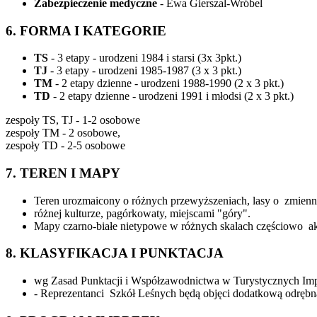
Zabezpieczenie medyczne
- Ewa Gierszal-Wróbel
6. FORMA I KATEGORIE
TS
- 3 etapy - urodzeni 1984 i starsi (3x 3pkt.)
TJ
- 3 etapy - urodzeni 1985-1987 (3 x 3 pkt.)
TM
- 2 etapy dzienne - urodzeni 1988-1990 (2 x 3 pkt.)
TD
- 2 etapy dzienne - urodzeni 1991 i młodsi (2 x 3 pkt.)
zespoły TS, TJ - 1-2 osobowe
zespoły TM - 2 osobowe,
zespoły TD - 2-5 osobowe
7. TEREN I MAPY
Teren urozmaicony o różnych przewyższeniach, lasy o zmienn
różnej kulturze, pagórkowaty, miejscami "góry".
Mapy czarno-białe nietypowe w różnych skalach częściowo a
8. KLASYFIKACJA I PUNKTACJA
wg Zasad Punktacji i Współzawodnictwa w Turystycznych Impr
- Reprezentanci Szkół Leśnych będą objęci dodatkową odrębną