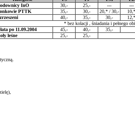
odownicy InO
30,-
25,-
---
---
łonkowie PTTK
35,-
30,-
20,* / 30,-
10,
zrzeszeni
40,-
35,-
30,-
12,
* bez kolacji , śniadania i pełnego ob
ata po 11.09.2004
45,-
40,-
35,-
oły leśne
25,-
25,-
tyczną.
ielę),