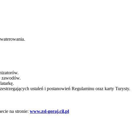
kwaterowania.
nizatorów.
e zawodów.
latarkę.
estrzegających ustaleń i postanowień Regulaminu oraz karty Turysty.
cie na stronie:
www.zsl-goraj.cil.pl