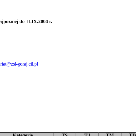
jpóźniej do 11.IX.2004 r.
riat@zsl-goraj.cil.pl
Kategorie
TS
TJ
TM
TD