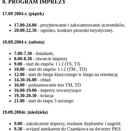
8. PROGRAM IMPREZY
17.09 2004 r. (piątek)
17.00-24.00
- przyjmowanie i zakwaterowanie uczestników,
20.00-22.30
- ognisko, konkurs piosenki turystycznej.
18.09.2004 r. (sobota)
7.00-7.30
- śniadanie,
8.00-8.30
- otwarcie imprezy
9.00
- start do etapów 1 i 2 (TS, TJ)
10.00
- start do etapów 1 i 2 (TM , TD)
12.00
- start do biegu klasycznego w biegu na orientację
14.30-16.00
- obiad
16.00
- podsumowanie tras TM, TD
16.00-19.00
- imprezy towarzyszące
19.30-20.30
- kolacja
21.00
- start do etapu 3 nocnego
19.09.2004r. (niedziela)
9.00
- zakończenie imprezy, rozdanie dyplomów i nagród.
9.30
- wyjazd autokarem do Czarnkowa na dworzec PKS