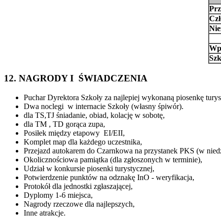
Prz
Cz
Nie
Wpł
Szk
12. NAGRODY I ŚWIADCZENIA
Puchar Dyrektora Szkoły za najlepiej wykonaną piosenkę turys
Dwa noclegi w internacie Szkoły (własny śpiwór).
dla TS,TJ śniadanie, obiad, kolację w sobotę,
dla TM , TD gorąca zupa,
Posiłek między etapowy EI/EII,
Komplet map dla każdego uczestnika,
Przejazd autokarem do Czarnkowa na przystanek PKS (w niedz
Okolicznościowa pamiątka (dla zgłoszonych w terminie),
Udział w konkursie piosenki turystycznej,
Potwierdzenie punktów na odznakę InO - weryfikacja,
Protokół dla jednostki zgłaszającej,
Dyplomy 1-6 miejsca,
Nagrody rzeczowe dla najlepszych,
Inne atrakcje.