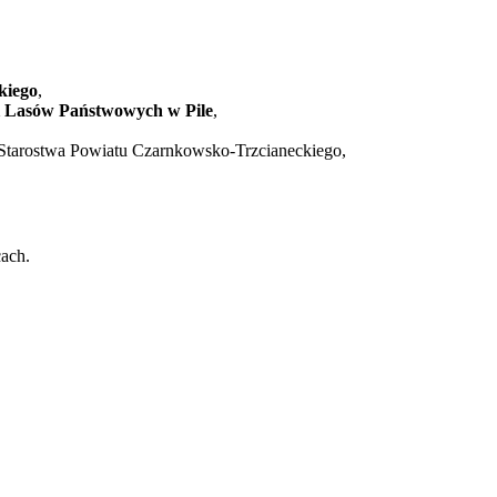
kiego
,
i Lasów Państwowych w Pile
,
u Starostwa Powiatu Czarnkowsko-Trzcianeckiego,
cach.