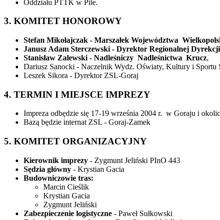
Oddziału PTTK w Pile.
3. KOMITET HONOROWY
Stefan Mikołajczak - Marszałek Województwa Wielkopols
Janusz Adam Sterczewski - Dyrektor Regionalnej Dyrekcj
Stanisław Zalewski - Nadleśniczy Nadleśnictwa Krucz
,
Dariusz Sanocki - Naczelnik Wydz. Oświaty, Kultury i Sport
Leszek Sikora - Dyrektor ZSL-Goraj
4. TERMIN I MIEJSCE IMPREZY
Impreza odbędzie się 17-19 września 2004 r. w Goraju i okoli
Bazą będzie internat ZSL - Goraj-Zamek
5. KOMITET ORGANIZACYJNY
Kierownik imprezy
- Zygmunt Jeliński PInO 443
Sędzia główny
- Krystian Gacia
Budowniczowie tras:
Marcin Cieślik
Krystian Gacia
Zygmunt Jeliński
Zabezpieczenie logistyczne
- Paweł Sułkowski