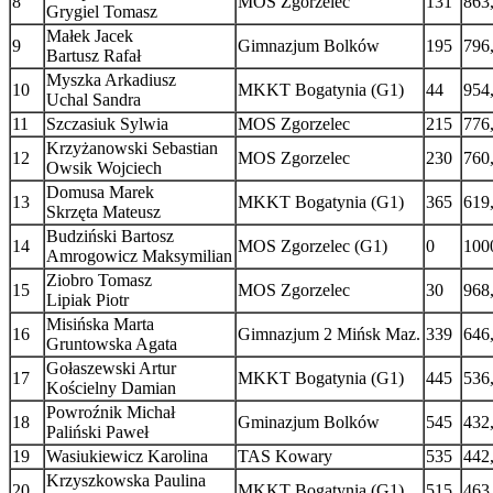
8
MOS Zgorzelec
131
863
Grygiel Tomasz
Małek Jacek
9
Gimnazjum Bolków
195
796
Bartusz Rafał
Myszka Arkadiusz
10
MKKT Bogatynia (G1)
44
954
Uchal Sandra
11
Szczasiuk Sylwia
MOS Zgorzelec
215
776
Krzyżanowski Sebastian
12
MOS Zgorzelec
230
760
Owsik Wojciech
Domusa Marek
13
MKKT Bogatynia (G1)
365
619
Skrzęta Mateusz
Budziński Bartosz
14
MOS Zgorzelec (G1)
0
100
Amrogowicz Maksymilian
Ziobro Tomasz
15
MOS Zgorzelec
30
968
Lipiak Piotr
Misińska Marta
16
Gimnazjum 2 Mińsk Maz.
339
646
Gruntowska Agata
Gołaszewski Artur
17
MKKT Bogatynia (G1)
445
536
Kościelny Damian
Powroźnik Michał
18
Gminazjum Bolków
545
432
Paliński Paweł
19
Wasiukiewicz Karolina
TAS Kowary
535
442
Krzyszkowska Paulina
20
MKKT Bogatynia (G1)
515
463