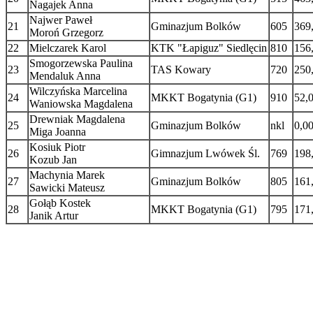
Nagajek Anna
Najwer Paweł
21
Gminazjum Bolków
605
369
Moroń Grzegorz
22
Mielczarek Karol
KTK "Łapiguz" Siedlęcin
810
156
Smogorzewska Paulina
23
TAS Kowary
720
250
Mendaluk Anna
Wilczyńska Marcelina
24
MKKT Bogatynia (G1)
910
52,
Waniowska Magdalena
Drewniak Magdalena
25
Gminazjum Bolków
nkl
0,0
Miga Joanna
Kosiuk Piotr
26
Gimnazjum Lwówek Śl.
769
198
Kozub Jan
Machynia Marek
27
Gminazjum Bolków
805
161
Sawicki Mateusz
Gołąb Kostek
28
MKKT Bogatynia (G1)
795
171
Janik Artur