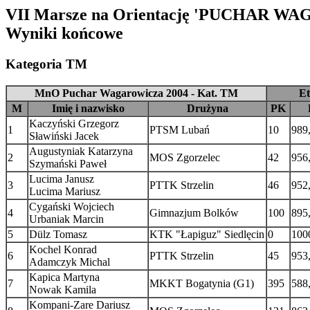
VII Marsze na Orientację 'PUCHAR W
Wyniki końcowe
Kategoria TM
MnO Puchar Wagarowicza 2004 - Kat. TM
Et
M
Imię i nazwisko
Drużyna
PK
Kaczyński Grzegorz
1
PTSM Lubań
10
989
Sławiński Jacek
Augustyniak Katarzyna
2
MOS Zgorzelec
42
956
Szymański Paweł
Lucima Janusz
3
PTTK Strzelin
46
952
Lucima Mariusz
Cygański Wojciech
4
Gimnazjum Bolków
100
895
Urbaniak Marcin
5
Dülz Tomasz
KTK "Łapiguz" Siedlęcin
0
100
Kochel Konrad
6
PTTK Strzelin
45
953
Adamczyk Michal
Kapica Martyna
7
MKKT Bogatynia (G1)
395
588
Nowak Kamila
Kompani-Zare Dariusz