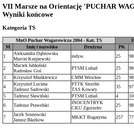
VII Marsze na Orientację 'PUCHAR W
Wyniki końcowe
Kategoria TS
MnO Puchar Wagarowicza 2004 - Kat. TS
E
M
Imię i nazwisko
Drużyna
PK
Aleksandra Dąbrowska
1
indyw.
25
98
Marcin Kurpiewski
Maciek Jabłoński
2
PTSM Lubań
25
98
Radosław Goś
3
Krzysztof Miaśkiewicz
CMM Wrocław
25
98
Krzysztof Lucima
PTTK Strzelin
4
35
97
Tadeusz Sadowski
TAS Kowary
5
Tadeusz Sławiński
PTSM Lubań
4
10
INOCENTRYK
6
Tadeusz Prawelski
25
98
CKU Zgorzelec
Jacek Sosnowski
7
MKKT Bogatynia
257
77
Janusz Błażkow