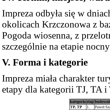
Impreza odbyła się w dniac
okolicach Krzczonowa z ba
Pogoda wiosenna, z przelo
szczególnie na etapie nocn
V. Forma i kategorie
Impreza miała charakter tu
etapy dla kategorii TJ, TA i
kategoria
etap
budowni
TP, TP
1.
Paweł Sza