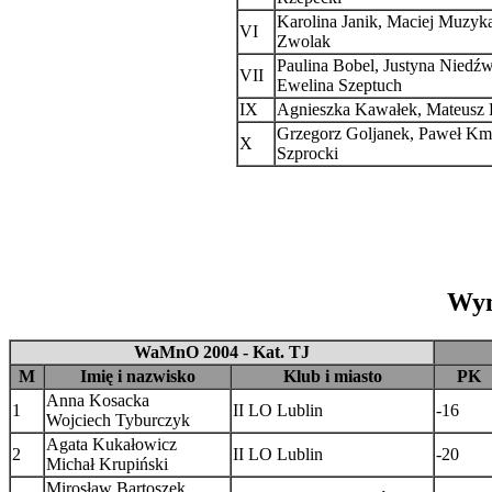
Karolina Janik, Maciej Muzyk
VI
Zwolak
Paulina Bobel, Justyna Niedźw
VII
Ewelina Szeptuch
IX
Agnieszka Kawałek, Mateusz 
Grzegorz Goljanek, Paweł Kmi
X
Szprocki
Wyn
WaMnO 2004 - Kat. TJ
M
Imię i nazwisko
Klub i miasto
PK
Anna Kosacka
1
II LO Lublin
-16
Wojciech Tyburczyk
Agata Kukałowicz
2
II LO Lublin
-20
Michał Krupiński
Mirosław Bartoszek