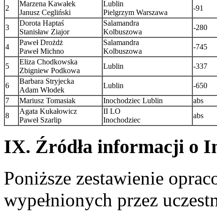
Marzena Kawałek
Lublin
2
-91
Janusz Cegliński
Pielgrzym Warszawa
Dorota Haptaś
Salamandra
3
-280
Stanisław Ziajor
Kolbuszowa
Paweł Drożdż
Salamandra
4
-745
Paweł Michno
Kolbuszowa
Eliza Chodkowska
5
Lublin
-337
Zbigniew Podkowa
Barbara Stryjecka
6
Lublin
-650
Adam Włodek
7
Mariusz Tomasiak
Inochodziec Lublin
abs
Agata Kukałowicz
II LO
8
abs
Paweł Szarlip
Inochodziec
IX. Źródła informacji o 
Poniższe zestawienie opra
wypełnionych przez uczes