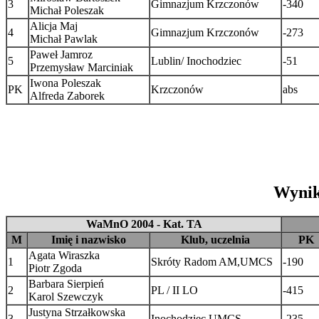
3
Gimnazjum Krzczonów
-340
Michał Poleszak
Alicja Maj
4
Gimnazjum Krzczonów
-273
Michał Pawlak
Paweł Jamroz
5
Lublin/ Inochodziec
-51
Przemysław Marciniak
Iwona Poleszak
PK
Krzczonów
abs
Alfreda Zaborek
Wynik
WaMnO 2004 - Kat. TA
M
Imię i nazwisko
Klub, uczelnia
PK
Agata Wiraszka
1
Skróty Radom AM,UMCS
-190
Piotr Zgoda
Barbara Sierpień
2
PL / II LO
-415
Karol Szewczyk
Justyna Strzałkowska
3
Inochodziec UMCS
-235