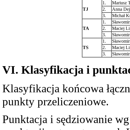
1.
Mariusz 
TJ
2.
Anna De
3.
Michał K
1.
Sławomir
TA
2.
Maciej Li
3.
Sławomir
1.
Sławomir
TS
2.
Maciej Li
3.
Sławomir
VI. Klasyfikacja i punkta
Klasyfikacja końcowa łączn
punkty przeliczeniowe.
Punktacja i sędziowanie w