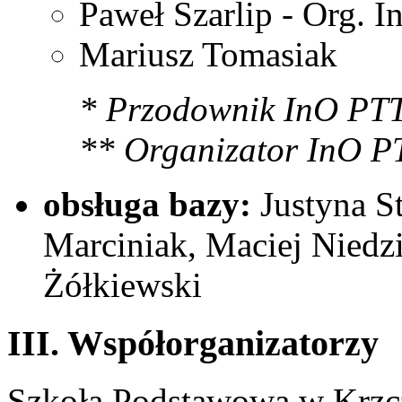
Paweł Szarlip - Org. I
Mariusz Tomasiak
* Przodownik InO PTTK
** Organizator InO PTT
obsługa bazy:
Justyna S
Marciniak, Maciej Niedzi
Żółkiewski
III. Współorganizatorzy
Szkoła Podstawowa w Krz