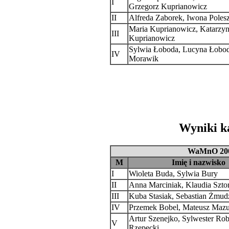
I
Grzegorz Kuprianowicz
II
Alfreda Zaborek, Iwona Poles
Maria Kuprianowicz, Katarzy
III
Kuprianowicz
Sylwia Łoboda, Lucyna Łobod
IV
Morawik
Wyniki ka
WaMnO 200
M
Imię i nazwisko
I
Wioleta Buda, Sylwia Bury
II
Anna Marciniak, Klaudia Szto
III
Kuba Stasiak, Sebastian Żmud
IV
Przemek Bobel, Mateusz Mazu
Artur Szenejko, Sylwester Ro
V
Rzepecki