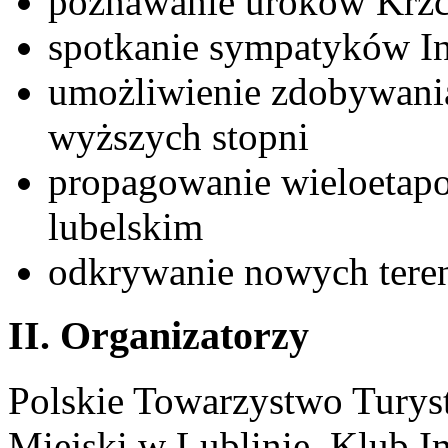
poznawanie uroków Krzc
spotkanie sympatyków InO
umożliwienie zdobywania
wyższych stopni
propagowanie wieloetap
lubelskim
odkrywanie nowych tere
II. Organizatorzy
Polskie Towarzystwo Turys
Miejski w Lublinie, Klub I