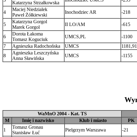
Katarzyna Strzałkowska
Maciej Niedzialek
4
Inochodziec AR
-218
Paweł Żółkiewski
Katarzyna Gorgol
5
II LO/AM
-615
Marek Gorgol
Dorota Łakoma
6
UMCS,PL
-1100
Tomasz Koguciuk
7
Agnieszka Radochońska
UMCS
1181,91
Agnieszka Leszczyńska
8
UMCS
-1155
Anna Sławińska
Wyn
WaMnO 2004 - Kat. TS
M
Imię i nazwisko
Klub i miasto
PK
Tomasz Gronau
1
Pielgrzym Warszawa
-21
Stanisław Łuć