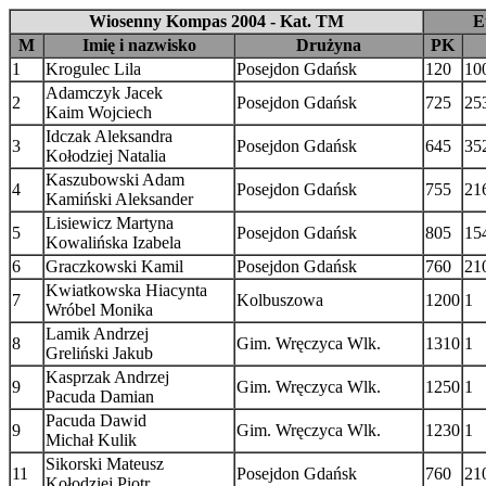
Wiosenny Kompas 2004 - Kat. TM
E
M
Imię i nazwisko
Drużyna
PK
1
Krogulec Lila
Posejdon Gdańsk
120
10
Adamczyk Jacek
2
Posejdon Gdańsk
725
25
Kaim Wojciech
Idczak Aleksandra
3
Posejdon Gdańsk
645
35
Kołodziej Natalia
Kaszubowski Adam
4
Posejdon Gdańsk
755
21
Kamiński Aleksander
Lisiewicz Martyna
5
Posejdon Gdańsk
805
15
Kowalińska Izabela
6
Graczkowski Kamil
Posejdon Gdańsk
760
21
Kwiatkowska Hiacynta
7
Kolbuszowa
1200
1
Wróbel Monika
Lamik Andrzej
8
Gim. Wręczyca Wlk.
1310
1
Greliński Jakub
Kasprzak Andrzej
9
Gim. Wręczyca Wlk.
1250
1
Pacuda Damian
Pacuda Dawid
9
Gim. Wręczyca Wlk.
1230
1
Michał Kulik
Sikorski Mateusz
11
Posejdon Gdańsk
760
21
Kołodziej Piotr