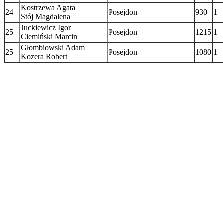
Kostrzewa Agata
24
Posejdon
930
1
Stój Magdalena
Juckiewicz Igor
25
Posejdon
1215
1
Ciemiński Marcin
Głombiowski Adam
25
Posejdon
1080
1
Kozera Robert