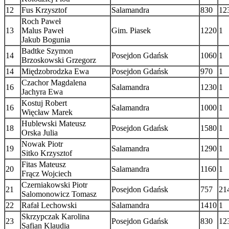
12
Fus Krzysztof
Salamandra
830
12
Roch Paweł
13
Malus Paweł
Gim. Piasek
1220
1
Jakub Bogunia
Badtke Szymon
14
Posejdon Gdańsk
1060
1
Brzoskowski Grzegorz
14
Międzobrodzka Ewa
Posejdon Gdańsk
970
1
Czachor Magdalena
16
Salamandra
1230
1
Jachyra Ewa
Kostuj Robert
16
Salamandra
1000
1
Więcław Marek
Hublewski Mateusz
18
Posejdon Gdańsk
1580
1
Orska Julia
Nowak Piotr
19
Salamandra
1290
1
Sitko Krzysztof
Fitas Mateusz
20
Salamandra
1160
1
Frącz Wojciech
Czerniakowski Piotr
21
Posejdon Gdańsk
757
21
Salomonowicz Tomasz
22
Rafał Lechowski
Salamandra
1410
1
Skrzypczak Karolina
23
Posejdon Gdańsk
830
12
Safian Klaudia