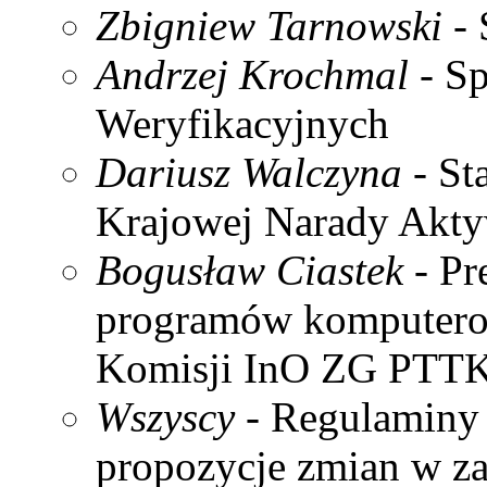
Zbigniew Tarnowski
- 
Andrzej Krochmal
- S
Weryfikacyjnych
Dariusz Walczyna
- St
Krajowej Narady Akt
Bogusław Ciastek
- Pr
programów komputerow
Komisji InO ZG PTTK (
Wszyscy
- Regulaminy 
propozycje zmian w za