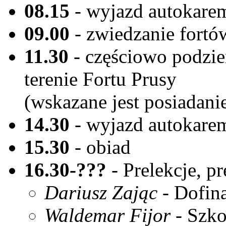
08.15
- wyjazd autokarem
09.00
- zwiedzanie fortó
11.30
- częściowo podzie
terenie Fortu Prusy
(wskazane jest posiadanie
14.30
- wyjazd autokare
15.30
- obiad
16.30-???
- Prelekcje, pr
Dariusz Zając
- Dofin
Waldemar Fijor
- Szko