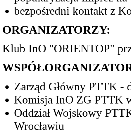
bezpośredni kontakt z 
ORGANIZATORZY:
Klub InO "ORIENTOP" pr
WSPÓŁORGANIZATOR
Zarząd Główny PTTK - d
Komisja InO ZG PTTK w
Oddział Wojskowy PTTK
Wrocławiu