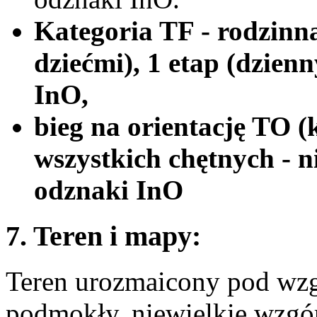
Kategoria TF - rodzinna
dziećmi), 1 etap (dzien
InO,
bieg na orientację TO (
wszystkich chętnych - n
odznaki InO
7. Teren i mapy:
Teren urozmaicony pod wzg
podmokły, niewielkie wzgórz