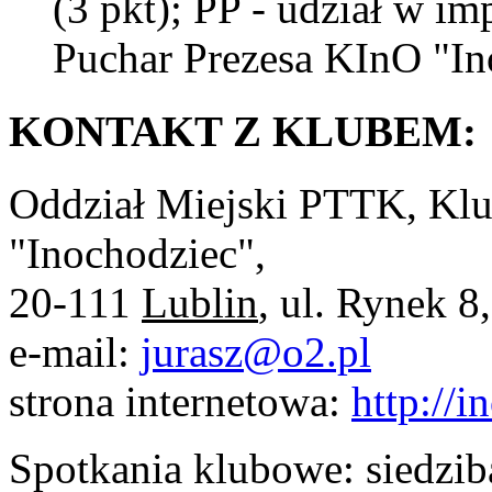
(3 pkt); PP - udział w im
Puchar Prezesa KInO "Ino
KONTAKT Z KLUBEM:
Oddział Miejski PTTK, Klu
"Inochodziec",
20-111
Lublin
, ul. Rynek 8,
e-mail:
jurasz@o2.pl
strona internetowa:
http://i
Spotkania klubowe: siedzi