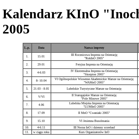
Kalendarz KInO "Inoch
2005
L.p.
Data
Nazwa imprezy
III Rocznicowa Impreza na Orientację
1.
15.01
"RokInO 2005"
2.
29.01
Feryjna Impreza na Orientację
IV Ekstremalna Impreza na Orientację
3.
4-6.03
"Skorpion 2005"
VI Ogólnopolskie Wiosenne Akademickie Marsze na Orientację
4.
8- 10.04
"WAMnO 2005"
5.
21.03 - 8.05
Lubelskie Turystyczne Marsze na Orientację
II Starogajskie Marsze na Orientację
6.
V/VI
"Pole Minowe 2005"
Lubelska Miejska Impreza na Orientację
7.
4.06
"LUMInO 2005"
8.
17.09
II MnO "Cwaniaki 2005"
9.
15.10
VI Jesienna Busolmania
10.
4-6.11
III Nocna InO i dzienny scorelauf
11.
w ciągu roku
Kurs Organizatorów InO