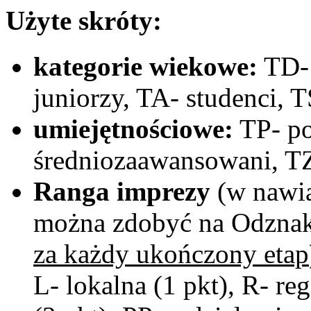
Użyte skróty:
kategorie wiekowe:
TD- 
juniorzy, TA- studenci, T
umiejętnościowe:
TP- po
średniozaawansowani, T
Ranga imprezy
(w nawia
można zdobyć na Odznak
za każdy ukończony etap
L- lokalna (1 pkt), R- re