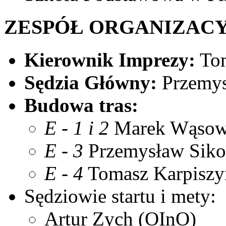
ZESPÓŁ ORGANIZAC
Kierownik Imprezy:
Tom
Sędzia Główny:
Przemys
Budowa tras:
E - 1 i 2
Marek Wąsows
E - 3
Przemysław Siko
E - 4
Tomasz Karpiszy
Sędziowie startu i mety:
Artur Zych (OInO)