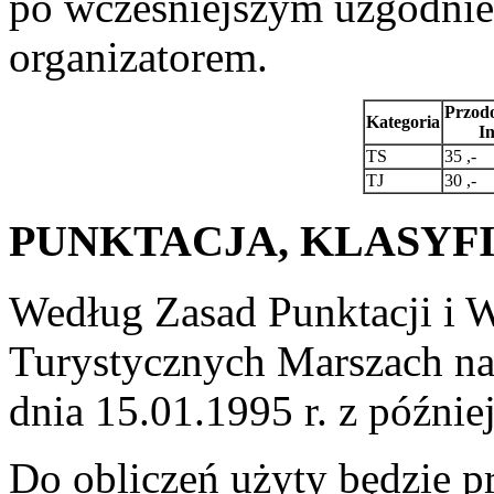
po wcześniejszym uzgodnie
organizatorem.
Przod
Kategoria
I
TS
35 ,-
TJ
30 ,-
PUNKTACJA, KLASYFI
Według Zasad Punktacji i
Turystycznych Marszach n
dnia 15.01.1995 r. z późnie
Do obliczeń użyty będzie pr