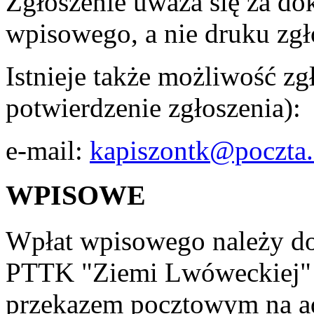
Zgłoszenie uważa się za d
wpisowego, a nie druku zgł
Istnieje także możliwość zg
potwierdzenie zgłoszenia):
e-mail:
kapiszontk@poczta.
WPISOWE
Wpłat wpisowego należy d
PTTK "Ziemi Lwóweckiej"
przekazem pocztowym na ad