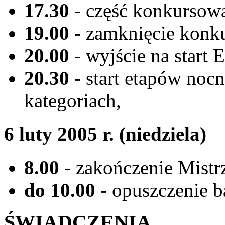
17.30
- część konkursow
19.00
- zamknięcie konk
20.00
- wyjście na start E
20.30
- start etapów noc
kategoriach,
6 luty 2005 r. (niedziela)
8.00
- zakończenie Mistr
do 10.00
- opuszczenie b
ŚWIADCZENIA