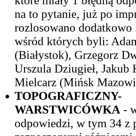
które miały 1 błędną odp
na to pytanie, już po imp
rozlosowano dodatkowo
wśród których byli: Ada
(Białystok), Grzegorz D
Urszula Dziugieł, Jakub
Mielcarz (Mińsk Mazowi
TOPOGRAFICZNY-
WARSTWICÓWKA
- 
odpowiedzi, w tym 34 z