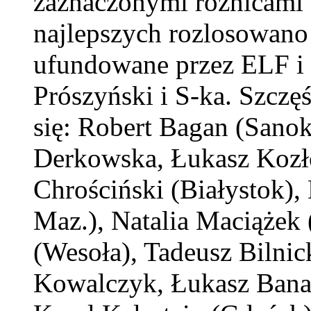
zaznaczonymi różnicami 
najlepszych rozlosowan
ufundowane przez ELF 
Prószyński i S-ka. Szczę
się: Robert Bagan (Sano
Derkowska, Łukasz Kozł
Chrościński (Białystok)
Maz.), Natalia Maciążek
(Wesoła), Tadeusz Bilnic
Kowalczyk, Łukasz Banas