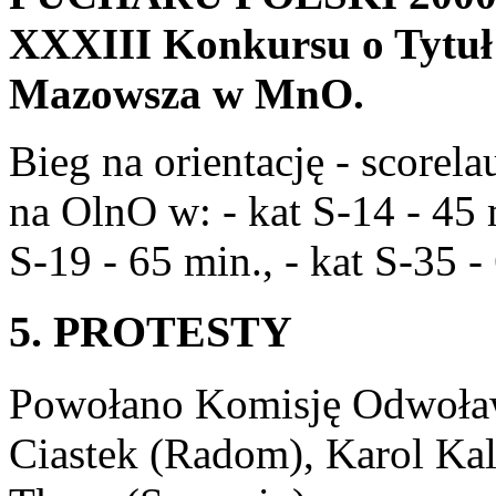
XXXIII Konkursu o Tytuł
Mazowsza w MnO.
Bieg na orientację - scorel
na OlnO w: - kat S-14 - 45 m
S-19 - 65 min., - kat S-35 -
5. PROTESTY
Powołano Komisję Odwoław
Ciastek (Radom), Karol Ka