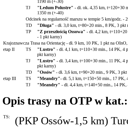
1190 m (+-30)
TJ
"Ledum Polustre"
- dł. ok. 4,35 km, t=120+30 m
1350 m (+-40)
Odcinek na regularność marszu w tempie 5 km/godz. - 2
TD
"Długa"
- dł. 3,0 km, t=80+20 min., 8 PK, 3 pkt
TP
"Z przeszłością Ossowa"
- dł. 4,2 km, t=110+20
- 1 pkt karny)
Krajoznawcza Trasa na Orientację - dł. 9 km, 10 PK, 1 pkt na OInO
etap II
TS
"Lustro"
- dł. 4,1 km, t=110+30 min., 14 PK, 4 
pkt karny)
TJ
"Lustro"
- dł. 3,4 km, t=100+30 min., 11 PK, 4 
pkt karny)
TD
"Ossów"
- dł. 3,6 km, t=90+20 min., 9 PK, 3 pkt 
etap III
TS
"Meandry"
- dł. 5,1 km, t=150+50 min., 17 PK, 
TJ
"Meandry"
- dł. 4,4 km, t=140+50 min., 14 PK,
Opis trasy na OTP w kat.:
TS:
(PKP Ossów-1,5 km) Turó