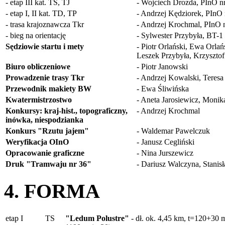
- etap III kat. TS, TJ
- Wojciech Drozda, PInO n
- etap I, II kat. TD, TP
- Andrzej Kędziorek, PInO 
- trasa krajoznawcza Tkr
- Andrzej Krochmal, PInO 
- bieg na orientację
- Sylwester Przybyła, BT-1
Sędziowie startu i mety
- Piotr Orlański, Ewa Orl
Leszek Przybyła, Krzysztof
Biuro obliczeniowe
- Piotr Janowski
Prowadzenie trasy Tkr
- Andrzej Kowalski, Teresa
Przewodnik makiety BW
- Ewa Śliwińska
Kwatermistrzostwo
- Aneta Jarosiewicz, Moni
Konkursy: kraj-hist., topograficzny,
- Andrzej Krochmal
inówka, niespodzianka
Konkurs "Rzutu jajem"
- Waldemar Pawelczuk
Weryfikacja OInO
- Janusz Cegliński
Opracowanie graficzne
- Nina Jurszewicz
Druk "Tramwaju nr 36"
- Dariusz Walczyna, Stanis
4. FORMA
etap I
TS
"Ledum Polustre"
- dł. ok. 4,45 km, t=120+30 m