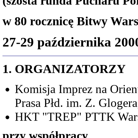
(szósta runda Pucharu Po
w 80 rocznicę Bitwy Wars
27-29 października 20
1. ORGANIZATORZY
Komisja Imprez na Orie
Prasa Płd. im. Z. Glogera
HKT "TREP" PTTK Warsz
przy współpracy