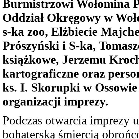
Burmistrzowi Wołomina P
Oddział Okręgowy w Wołom
s-ka zoo, Elżbiecie Majch
Prószyński i S-ka, Tomas
książkowe, Jerzemu Kroc
kartograficzne oraz pers
ks. I. Skorupki w Ossowie
organizacji imprezy.
Podczas otwarcia imprezy 
bohaterską śmiercią obrońc