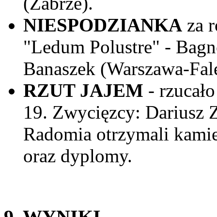
(Zabrze).
NIESPODZIANKA
za r
"Ledum Polustre" - Bag
Banaszek (Warszawa-Fale
RZUT JAJEM
- rzucało
19. Zwycięzcy: Dariusz Z
Radomia otrzymali kamien
oraz dyplomy.
9. WYNIKI