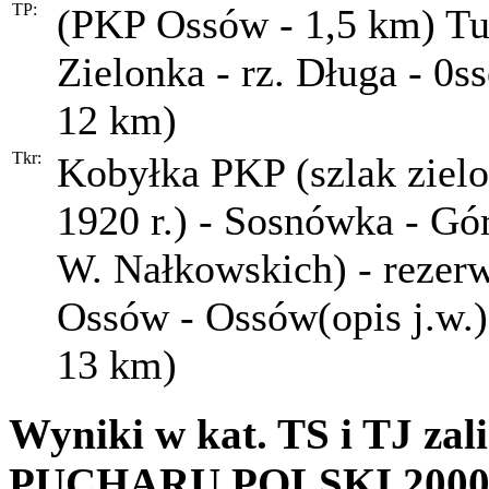
TP:
(PKP Ossów - 1,5 km) Tur
Zielonka - rz. Długa - 0
12 km)
Tkr:
Kobyłka PKP (szlak zielo
1920 r.) - Sosnówka - G
W. Nałkowskich) - rezer
Ossów - Ossów(opis j.w.
13 km)
Wyniki w kat. TS i TJ zal
PUCHARU POLSKI 2000 w