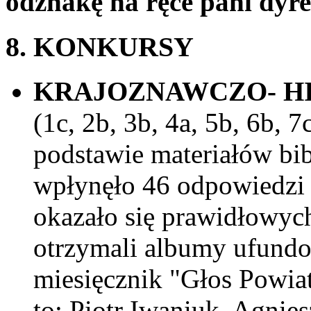
odznakę na ręce pani dyre
8. KONKURSY
KRAJOZNAWCZO- H
(1c, 2b, 3b, 4a, 5b, 6b, 7c
podstawie materiałów bib
wpłynęło 46 odpowiedzi 
okazało się prawidłowych
otrzymali albumy ufund
miesięcznik "Głos Powia
to: Piotr Iwaniuk, Agni