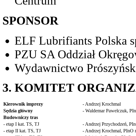
Centrum
SPONSOR
ELF Lubrifiants Polska s
PZU SA Oddział Okręgo
Wydawnictwo Prószyński
3. KOMITET ORGANI
Kierownik imprezy
- Andrzej Krochmal
Sędzia główny
- Waldemar Pawelczuk, PI
Budowniczy tras
- etap I kat. TS, TJ
- Andrzej Przychodzeń, PI
- etap II kat. TS, TJ
- Andrzej Krochmal, PInO 