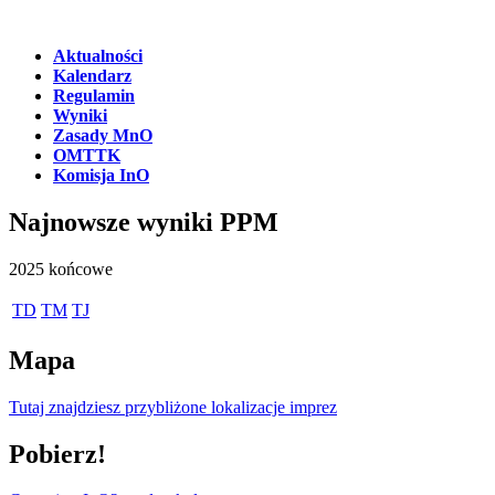
Aktualności
Kalendarz
Regulamin
Wyniki
Zasady MnO
OMTTK
Komisja InO
Najnowsze wyniki PPM
2025 końcowe
TD
TM
TJ
Mapa
Tutaj znajdziesz przybliżone lokalizacje imprez
Pobierz!