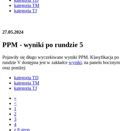
kategoria TD
kategoria TM
kategoria TJ
27.05.2024
PPM - wyniki po rundzie 5
Pojawiły się długo wyczekiwane wyniki PPM. Klasyfikacja po
rundzie V dostępna jest w zakładce
wyniki
, na panelu bocznym
oraz poniżej:
kategoria TD
kategoria TM
kategoria TJ
«
<
1
2
3
4
z 8 stron