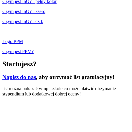
Czym jest InO? - pełny kolor
Czym jest InO? - ksero
Czym jest InO? - cz-b
Logo PPM
Czym jest PPM?
Startujesz?
Napisz do nas
, aby otrzymać list gratulacyjny!
list można pokazać w np. szkole co może ułatwić otrzymanie
stypendium lub dodatkowej dobrej oceny!