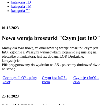
kategoria TD
kategoria TM
kategoria TJ
01.12.2023
Nowa wersja broszurki "Czym jest InO"
Mamy dla Was nową, zaktualizowaną wersję broszurki czym jest
InO. Zgodnie z Waszymi wskazówkami pojawiło się miejscę na
pieczątkę organizatora, jest też dodana LOP. Drukujcie,
korzystajcie!
Plik przygotowany do wydruku na A5 - polecamy drukować dwie
na stronę.
Czym jest InO? - pełny
Czym jest InO? -
Czym jest InO? -
kolor
ksero
cz-b
25.10.2023