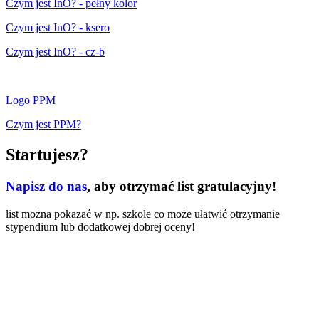
Czym jest InO? - pełny kolor
Czym jest InO? - ksero
Czym jest InO? - cz-b
Logo PPM
Czym jest PPM?
Startujesz?
Napisz do nas
, aby otrzymać list gratulacyjny!
list można pokazać w np. szkole co może ułatwić otrzymanie
stypendium lub dodatkowej dobrej oceny!