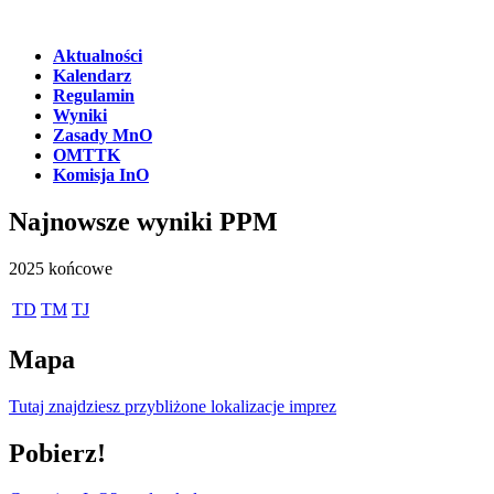
Aktualności
Kalendarz
Regulamin
Wyniki
Zasady MnO
OMTTK
Komisja InO
Najnowsze wyniki PPM
2025 końcowe
TD
TM
TJ
Mapa
Tutaj znajdziesz przybliżone lokalizacje imprez
Pobierz!