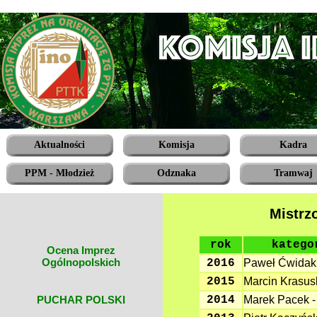
Aktualności
Komisja
Kadra
PPM - Młodzież
Odznaka
Tramwaj
Mistrz
rok
katego
Ocena Imprez
Ogólnopolskich
2016
Paweł Ćwidak
2015
Marcin Krasus
PUCHAR POLSKI
2014
Marek Pacek 