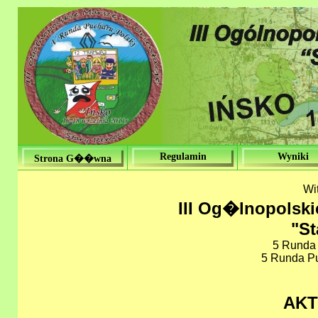
Regulamin
Wyniki
Strona G��wna
Wi
III Og�lnopolski
"St
5 Runda 
5 Runda P
AK