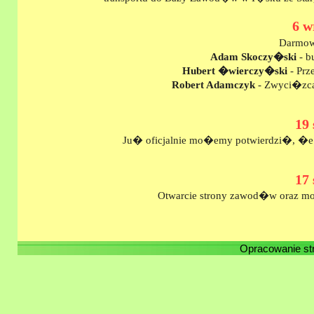
6 w
Darmowy
Adam Skoczy�ski
- b
Hubert �wierczy�ski
- Prz
Robert Adamczyk
- Zwyci�zca 
19 
Ju� oficjalnie mo�emy potwierdzi�, �e
17 
Otwarcie strony zawod�w oraz m
Opracowanie st