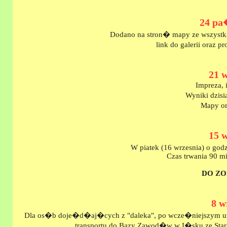
24 pa
Dodano na stron� mapy ze wszystk
link do galerii oraz 
21 
Impreza, 
Wyniki dzisi
Mapy or
15 
W piatek (16 wrzesnia) o go
Czas trwania 90 mi
DO ZO
8 w
Dla os�b doje�d�aj�cych z "daleka", po wcze�niejszym uz
transportu do Bazy Zawod�w w I�sku ze St