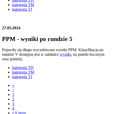
kategoria TD
kategoria TM
kategoria TJ
27.05.2024
PPM - wyniki po rundzie 5
Pojawiły się długo wyczekiwane wyniki PPM. Klasyfikacja po
rundzie V dostępna jest w zakładce
wyniki
, na panelu bocznym
oraz poniżej:
kategoria TD
kategoria TM
kategoria TJ
«
<
1
2
3
4
z 8 stron