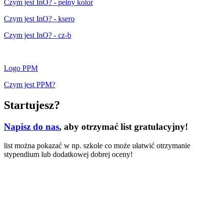
Czym jest InO? - pełny kolor
Czym jest InO? - ksero
Czym jest InO? - cz-b
Logo PPM
Czym jest PPM?
Startujesz?
Napisz do nas
, aby otrzymać list gratulacyjny!
list można pokazać w np. szkole co może ułatwić otrzymanie
stypendium lub dodatkowej dobrej oceny!