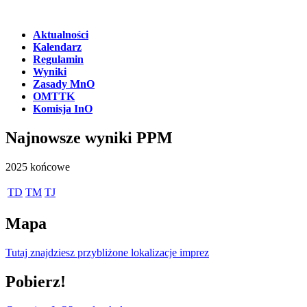
Aktualności
Kalendarz
Regulamin
Wyniki
Zasady MnO
OMTTK
Komisja InO
Najnowsze wyniki PPM
2025 końcowe
TD
TM
TJ
Mapa
Tutaj znajdziesz przybliżone lokalizacje imprez
Pobierz!