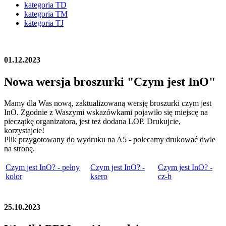
kategoria TD
kategoria TM
kategoria TJ
01.12.2023
Nowa wersja broszurki "Czym jest InO"
Mamy dla Was nową, zaktualizowaną wersję broszurki czym jest
InO. Zgodnie z Waszymi wskazówkami pojawiło się miejscę na
pieczątkę organizatora, jest też dodana LOP. Drukujcie,
korzystajcie!
Plik przygotowany do wydruku na A5 - polecamy drukować dwie
na stronę.
Czym jest InO? - pełny
Czym jest InO? -
Czym jest InO? -
kolor
ksero
cz-b
25.10.2023