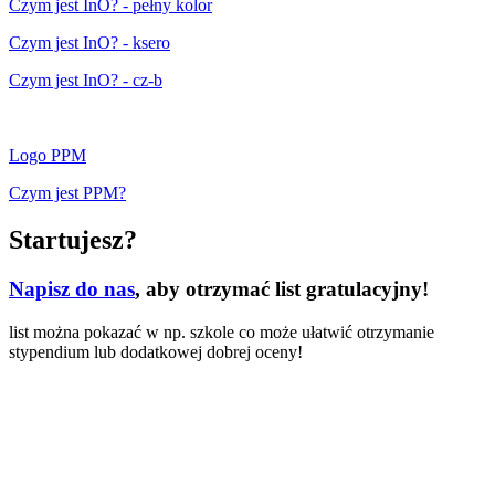
Czym jest InO? - pełny kolor
Czym jest InO? - ksero
Czym jest InO? - cz-b
Logo PPM
Czym jest PPM?
Startujesz?
Napisz do nas
, aby otrzymać list gratulacyjny!
list można pokazać w np. szkole co może ułatwić otrzymanie
stypendium lub dodatkowej dobrej oceny!