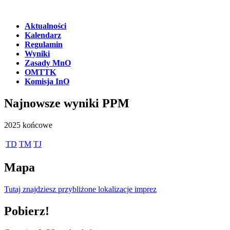
Aktualności
Kalendarz
Regulamin
Wyniki
Zasady MnO
OMTTK
Komisja InO
Najnowsze wyniki PPM
2025 końcowe
TD
TM
TJ
Mapa
Tutaj znajdziesz przybliżone lokalizacje imprez
Pobierz!