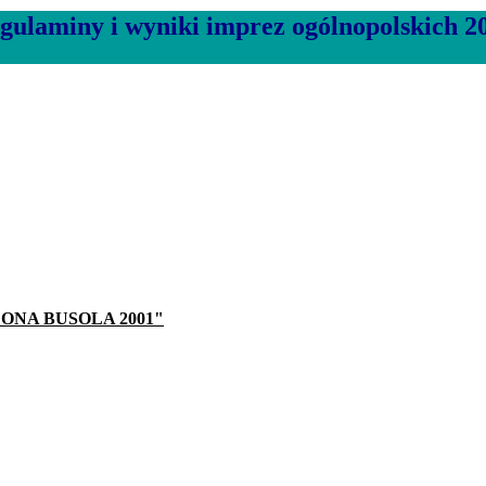
gulaminy i wyniki imprez ogólnopolskich 2
ROŻONA BUSOLA 2001"