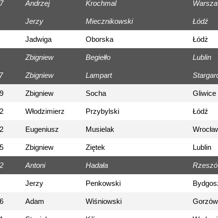
7
Andrzej
Krochmal
Warsz
Jerzy
Miecznikowski
Łódź
Jadwiga
Oborska
Łódż
Zbigniew
Begiełło
Lublin
7
Zbigniew
Lampart
Stargar
9
Zbigniew
Socha
Gliwice
2
Włodzimierz
Przybylski
Łódź
2
Eugeniusz
Musielak
Wrocła
5
Zbigniew
Ziętek
Lublin
2
Antoni
Hadała
Rzesz
Jerzy
Penkowski
Bydgos
6
Adam
Wiśniowski
Gorzów 