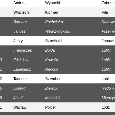
Andrzej
Wysocki
Zabrze
Wojciech
Kicman
Piła
Barbara
Pachelska
Katowi
Janusz
Węgrzynowski
Przemy
Jerzy
Szociński
Janowie
Franciszek
Bojda
Lublin
0
Zdzisław
Kowalik
Lublin
1
Eugeniusz
Nieroda
Lublin
2
Tadeusz
Szember
Lublin
5
Konrad
Bielecki
Radom
8
Józef
Matysiak
Między
1
Wacław
Polcer
Łódź