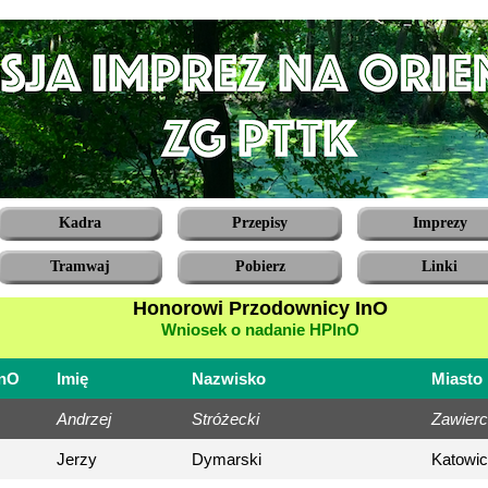
Kadra
Przepisy
Imprezy
Tramwaj
Pobierz
Linki
Honorowi Przodownicy InO
Wniosek o nadanie HPInO
InO
Imię
Nazwisko
Miasto
Andrzej
Stróżecki
Zawierc
Jerzy
Dymarski
Katowi