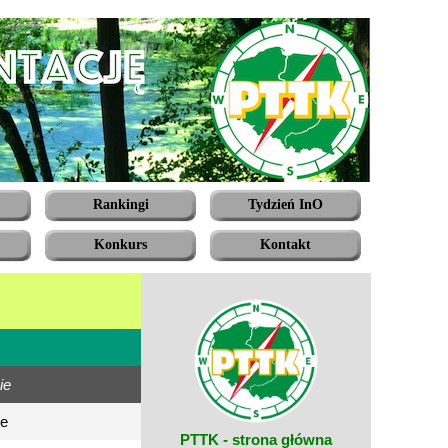
Rankingi
Tydzień InO
Konkurs
Kontakt
ie
ce
PTTK - strona główna