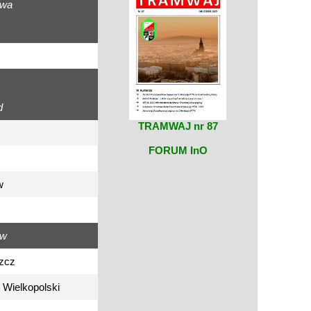
awa
d
TRAMWAJ nr 87
FORUM InO
w
ów
zcz
Wielkopolski