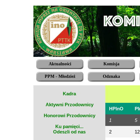
Aktualności
Komisja
PPM - Młodzież
Odznaka
Kadra
Aktywni Przodownicy
HPInO
P
Honorowi Przodownicy
1
5
Ku pamięci...
Odeszli od nas
2
12