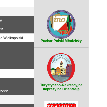
ce
śl
c Wielkopolski
Puchar Polski Młodzieży
Turystyczno-Rekreacyjne
Imprezy na Orientację
rzecz