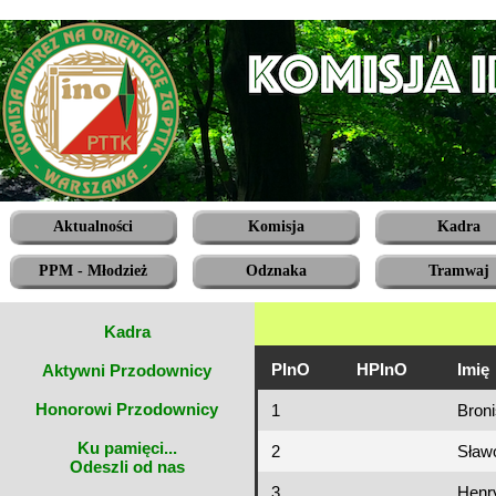
Aktualności
Komisja
Kadra
PPM - Młodzież
Odznaka
Tramwaj
Kadra
PInO
HPInO
Imię
Aktywni Przodownicy
Honorowi Przodownicy
1
Bron
Ku pamięci...
2
Sław
Odeszli od nas
3
Henr