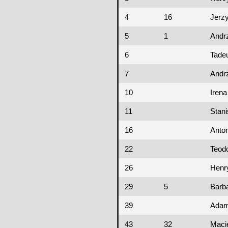
4
16
Jerz
5
1
Andr
6
Tade
7
Andr
10
Irena
11
Stani
16
Anton
22
Teod
26
Henr
29
5
Barb
39
Ada
43
32
Maci