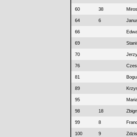
60
38
Miro
64
6
Janu
66
Edwa
69
Stani
70
Jerz
76
Czes
81
Bogu
89
Krzys
95
Mari
98
18
Zbig
99
8
Fran
100
9
Zdzi