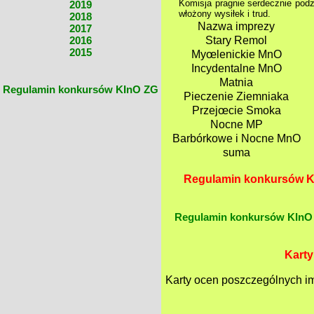
Komisja pragnie serdecznie pod
2019
włożony wysiłek i trud.
2018
Nazwa imprezy
2017
2016
Stary Remol
2015
Myœlenickie MnO
Incydentalne MnO
Matnia
Regulamin konkursów KInO ZG
Pieczenie Ziemniaka
Przejœcie Smoka
Nocne MP
Barbórkowe i Nocne MnO
suma
Regulamin konkursów Kom
Regulamin konkursów KInO
Karty
Karty ocen poszczególnych im