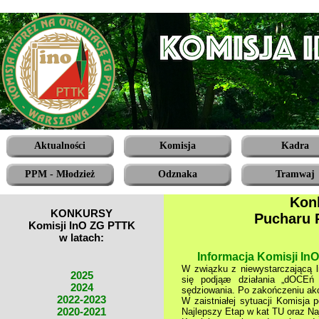
Aktualności
Komisja
Kadra
PPM - Młodzież
Odznaka
Tramwaj
Konk
KONKURSY
Pucharu P
Komisji InO ZG PTTK
w latach:
Informacja Komisji In
W związku z niewystarczającą 
2025
się podjąæ działania „dOCEń 
2024
sędziowania. Po zakończeniu akcj
2022-2023
W zaistniałej sytuacji Komisja
2020-2021
Najlepszy Etap w kat TU oraz Na