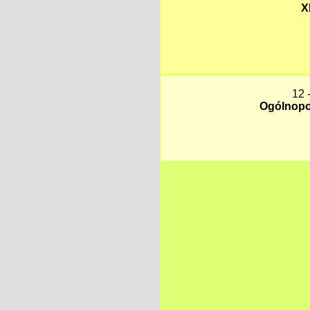
X
12
Ogólnopol