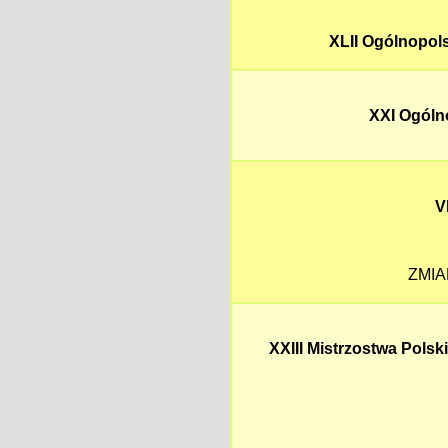
XLII Ogólnopol
XXI Ogóln
V
ZMIA
XXIII Mistrzostwa Pols