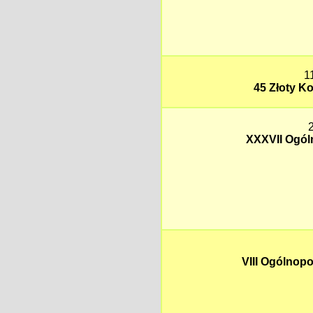
1
45 Złoty K
XXXVII Ogól
VIII Ogólnopo