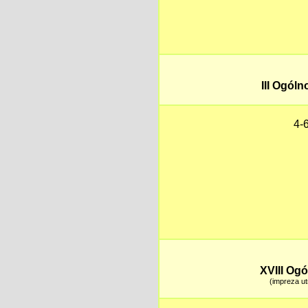
III Ogól
4-
XVIII Og
(impreza ut