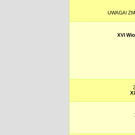
UWAGA! ZM
XVI Wio
X