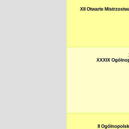
XII Otwarte Mistrzost
XXXIX Ogólnop
II Ogólnopols